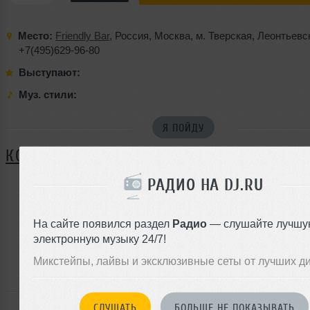
Место:
Friendly Bar
,
Россия
,
Москва
,
м. Тверская
,
Леонтьевск
+7(495)629-96-80
Выступают:
Муз. стили:
Я ПОЙДУ
КОММЕНТАРИИ
РАДИО НА DJ.RU
ЗАРЕГИСТРИРУЙТЕСЬ
На сайте появился раздел
Радио
— слушайте лучшу
Или
электронную музыку 24/7!
войдите на сайт
Микстейпы, лайвы и эксклюзивные сеты от лучших д
чтобы оставить комментарий
СЛУШАТЬ
БОЛЬШЕ НЕ ПОКАЗЫВАТЬ