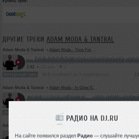
Купить трек:
ДРУГИЕ ТРЕКИ
ADAM MODA & TANTRAL
Adam Moda & Tantral
➝
Adam Moda - Time For Change (Original Mix) [CUT]
2:42
181 раз
3
Авторский трек
В плейлист (в 3 плейлистах)
13
Adam Moda & Tantral
➝
Adam Moda - In Glow (CUT)
5:20
175 раз
2
Авторский трек
В плейлист (в 2 плейлистах)
13
РАДИО НА DJ.RU
Adam Moda & Tantral
➝
Tantral - Disconnect (CUT)
На сайте появился раздел
Радио
— слушайте лучшу