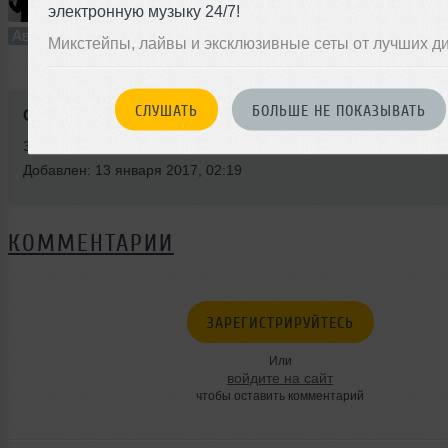
электронную музыку 24/7!
2:50
655 раз
2
Авторский трек
В плейлист (в 4 плейлистах)
13
Микстейпы, лайвы и эксклюзивные сеты от лучших д
СЛУШАТЬ
БОЛЬШЕ НЕ ПОКАЗЫВАТЬ
Стиль:
Deep House
Записан: 10 августа 2016
Добавлен: 13 января 2017, 02:19
КОММЕНТАРИИ
ЗАРЕГИСТРИРУЙТЕСЬ
Или
войдите на сайт
чтобы оставить комментарий