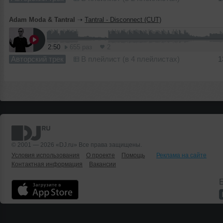
Adam Moda & Tantral
➝
Tantral - Disconnect (CUT)
2:50
655 раз
2
Авторский трек
В плейлист (в 4 плейлистах)
1
© 2001 — 2026 «DJ.ru» Все права защищены.
Условия использования
О проекте
Помощь
Реклама на сайте
Контактная информация
Вакансии
Б