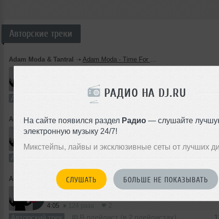
Авторские треки
Adam Moda & Tantral
➝
Adam Moda - Time For Change (Original Mix) [CUT]
2:42
181 раз
3
РАДИО НА DJ.RU
Авторский трек
В плейлист (в 3 плейлистах)
1
Adam Moda & Tantral
➝
Adam Moda - In Glow (CUT)
На сайте появился раздел
Радио
— слушайте лучшу
электронную музыку 24/7!
5:20
175 раз
2
Микстейпы, лайвы и эксклюзивные сеты от лучших д
Авторский трек
В плейлист (в 2 плейлистах)
1
Adam Moda & Tantral
➝
Adam Moda - Come Alive (Cut)
СЛУШАТЬ
БОЛЬШЕ НЕ ПОКАЗЫВАТЬ
4:05
124 раза
2
Авторский трек
В плейлист (в 2 плейлистах)
1