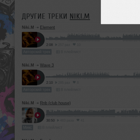
ДРУГИЕ ТРЕКИ
NIKI.M
Niki.M
➝
Element
2:08
257 раз
10
Авторский трек
В плейлист
Niki.M
➝
Wave 3
2:10
285 раз
8
Авторский трек
В плейлист
Niki.M
➝
Rnb (club house)
30:50
483 раза
41
Микс
В плейлист