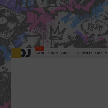
РАДИО
TOP100DJ
ЧАРТЫ HOT100
МУЗЫКА
ЛЮДИ
М