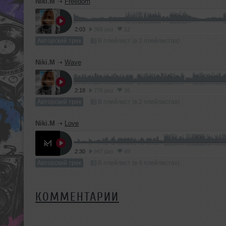
Niki.M
➝
Freedom
2:03
368 раз
12
Авторский трек
В плейлист (в 2 плейлистах)
Niki.M
➝
Wave
2:18
776 раз
36
Авторский трек
В плейлист (в 2 плейлистах)
Niki.M
➝
Love
2:30
947 раз
49
Авторский трек
В плейлист (в 4 плейлистах)
КОММЕНТАРИИ