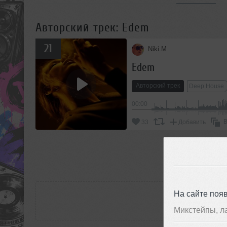
Авторский трек: Edem
21
Niki.M
Edem
Авторский трек
Deep House
00:00
В
33
Добавить
П
РАС
На сайте поя
Микстейпы, л