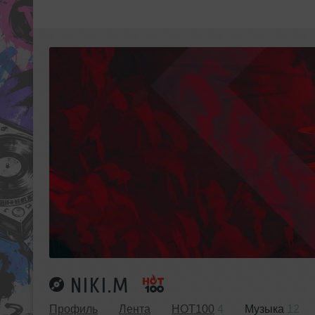
NIKI.M
Профиль
Лента
HOT100
4
Музыка
12