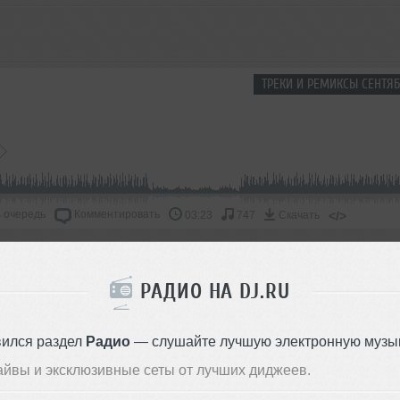
ТРЕКИ И РЕМИКСЫ СЕНТЯБ
 очередь
Комментировать
</>
03:23
747
Скачать
ОДДЕРЖАТЬ АРТИСТА
РАДИО НА DJ.RU
СКАЖИ ДРУЗЬЯМ
вился раздел
Радио
— слушайте лучшую электронную музык
айвы и эксклюзивные сеты от лучших диджеев.