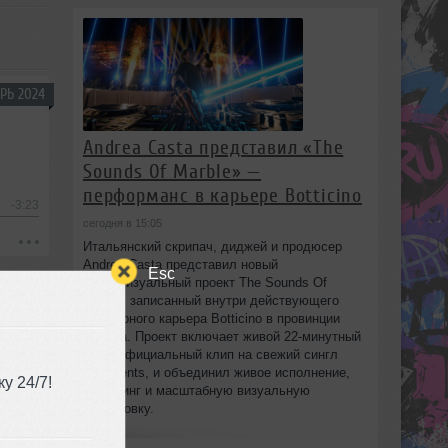
РЬ 2024
Andrea Casta представил «The
Sounds Of Marble» —
перформанс в карьере Botticino
-3:23
сегодня в 15:05
Итальянский скрипач, диджей и продюсер
Andrea Casta представил новый
Esc
аудиовизуальный проект The Sounds Of
Marble, записанный внутри действующего
мраморного карьера Botticino в провинции
Brescia. Проект включает живой 22‑минутный
сет и официальный клип на свежий сингл
Fragments, и объединил живое исполнение,
у 24/7!
диджеинг и масштабную визуальную
постановку.