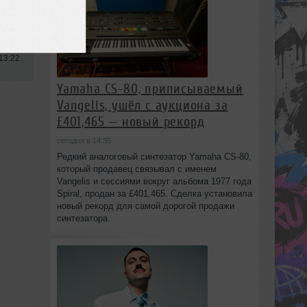
13:22
Yamaha CS-80, приписываемый
Vangelis, ушёл с аукциона за
£401,465 — новый рекорд
сегодня в 14:35
Редкий аналоговый синтезатор Yamaha CS-80,
который продавец связывал с именем
Vangelis и сессиями вокруг альбома 1977 года
Spiral, продан за £401,465. Сделка установила
новый рекорд для самой дорогой продажи
синтезатора.