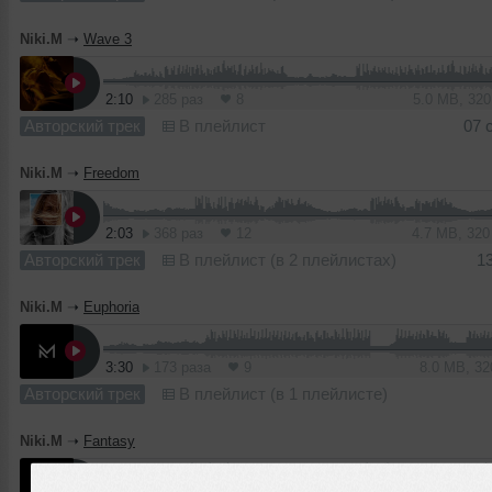
Niki.M
➝
Wave 3
2:10
285 раз
8
5.0 MB, 32
Авторский трек
В плейлист
07 
Niki.M
➝
Freedom
2:03
368 раз
12
4.7 MB, 32
Авторский трек
В плейлист (в 2 плейлистах)
1
Niki.M
➝
Euphoria
3:30
173 раза
9
8.0 MB, 3
Авторский трек
В плейлист (в 1 плейлисте)
Niki.M
➝
Fantasy