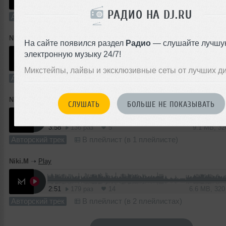
2:38
355 раз
24
4.9 MB, 25
РАДИО НА DJ.RU
Авторский трек
В плейлист
Niki.M
➝
Universe
На сайте появился раздел
Радио
— слушайте лучшу
электронную музыку 24/7!
3:11
122 раза
4
7.3 MB, 3
Микстейпы, лайвы и эксклюзивные сеты от лучших д
Авторский трек
В плейлист (в 1 плейлисте)
Niki.M
➝
Relax
СЛУШАТЬ
БОЛЬШЕ НЕ ПОКАЗЫВАТЬ
3:58
136 раз
5
9.1 MB, 3
Авторский трек
В плейлист (в 1 плейлисте)
Niki.M
➝
Play
2:51
179 раз
14
6.6 MB, 32
Авторский трек
В плейлист (в 2 плейлистах)