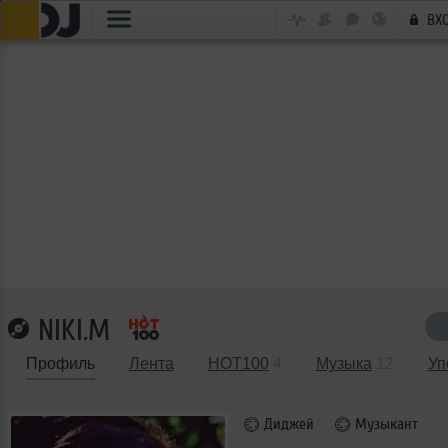
ВХ
NIKI.M
Профиль
Лента
HOT100
4
Музыка
12
Уп
Диджей
Музыкант