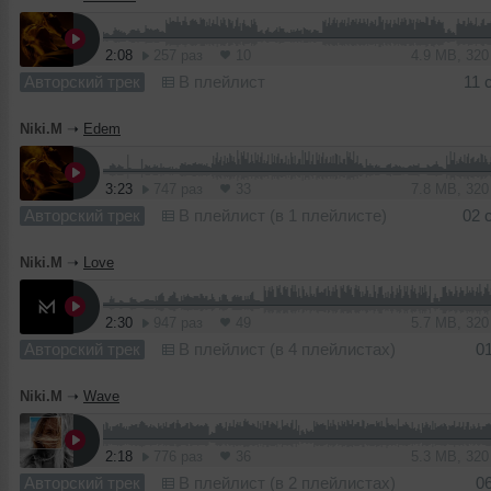
2:08
257 раз
10
4.9 MB, 32
Авторский трек
В плейлист
11 
Niki.M
➝
Edem
3:23
747 раз
33
7.8 MB, 32
Авторский трек
В плейлист (в 1 плейлисте)
02 
Niki.M
➝
Love
2:30
947 раз
49
5.7 MB, 32
Авторский трек
В плейлист (в 4 плейлистах)
0
Niki.M
➝
Wave
2:18
776 раз
36
5.3 MB, 32
Авторский трек
В плейлист (в 2 плейлистах)
0