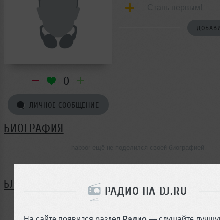
Стань первым!
ДОБАВИ
0
ЛИЧНОЕ СООБЩЕНИЕ
БИОГРАФИЯ
habbor ещё не поделился своей биографией
БЛОГ
РАДИО НА DJ.RU
Нет записей в блоге
На сайте появился раздел
Радио
— слушайте лучшу