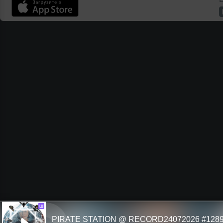
Ш
PIRATE STATION @ RECORD24072026 #128