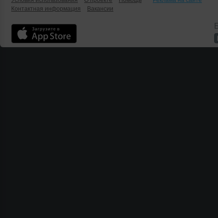
Условия использования
О проекте
Помощь
Реклама на сайте
Контактная информация
Вакансии
Б