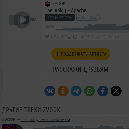
ZVOOK
The Indigy - Apache
Авторский трек
Broken Beat
00:00
</>
1
06:20
92
ПОДДЕРЖАТЬ АРТИСТА
РАССКАЖИ ДРУЗЬЯМ
ДРУГИЕ ТРЕКИ
ZVOOK
ZVOOK
➝
The Indigy - Are cuenty wotta