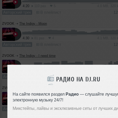
4:20
110 раз
5
4.0 MB, 320
Авторский трек
В плейлист
12
ZVOOK
➝
The Indigy - Moon
4:30
81 раз
4
4.1 MB, 320
Авторский трек
В плейлист
12
ZVOOK
➝
The Indigy - I need time
4:30
61 раз
7
4.1 MB, 320
Авторский трек
В плейлист
12
РАДИО НА DJ.RU
ZVOOK
➝
The Indigy - Tomaz
На сайте появился раздел
Радио
— слушайте лучшу
электронную музыку 24/7!
4:20
49 раз
2
4.0 MB, 320
Микстейпы, лайвы и эксклюзивные сеты от лучших д
Авторский трек
В плейлист
12