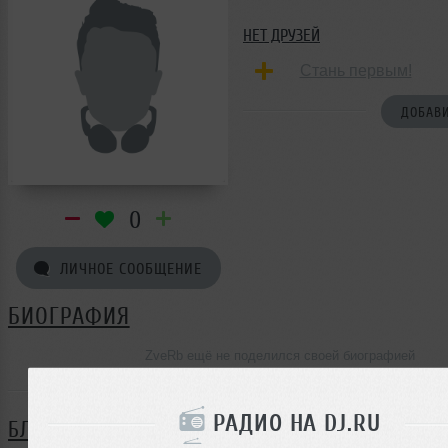
НЕТ ДРУЗЕЙ
Стань первым!
ДОБАВИ
0
ЛИЧНОЕ СООБЩЕНИЕ
БИОГРАФИЯ
ZveRb ещё не поделился своей биографией
РАДИО НА DJ.RU
БЛОГ