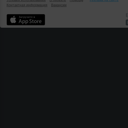
Условия использования
О проекте
Помощь
Реклама на сайте
Контактная информация
Вакансии
Б