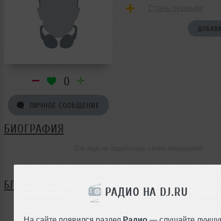
Стань первым!
ДОБАВИ
0
ЛИЧНОЕ СООБЩЕНИЕ
БИОГРАФИЯ
Zub ещё не поделилась своей биографией
БЛОГ
РАДИО НА DJ.RU
Нет записей в блоге
На сайте появился раздел
Радио
— слушайте лучшу