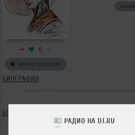
ДОБАВИ
0
ЛИЧНОЕ СООБЩЕНИЕ
БИОГРАФИЯ
Зорг Жан Батист Еммануель ещё не поделился своей биог
БЛОГ
РАДИО НА DJ.RU
Нет записей в блоге