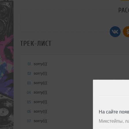
РАС
ТРЕК-ЛИСТ
sorry(((
01
sorry(((
02
sorry(((
03
sorry(((
04
sorry(((
05
sorry(((
На сайте поя
06
sorry(((
Микстейпы, л
07