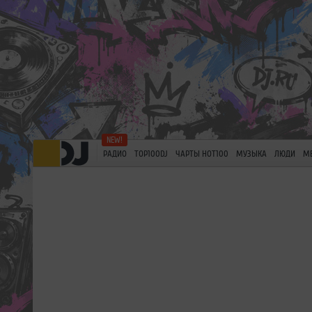
РАДИО
TOP100DJ
ЧАРТЫ HOT100
МУЗЫКА
ЛЮДИ
М