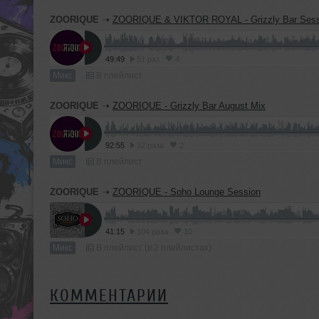
ZOORIQUE
➝
ZOORIQUE & VIKTOR ROYAL - Grizzly Bar Sess
49:49
51 раз
4
Микс
В плейлист
ZOORIQUE
➝
ZOORIQUE - Grizzly Bar August Mix
92:55
32 раза
2
Микс
В плейлист
ZOORIQUE
➝
ZOORIQUE - Soho Lounge Session
41:15
104 раза
10
Микс
В плейлист (в 2 плейлистах)
КОММЕНТАРИИ