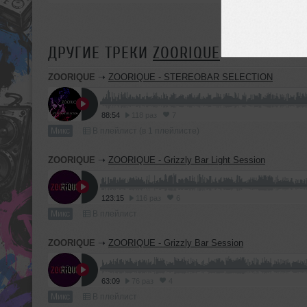
ДРУГИЕ ТРЕКИ
ZOORIQUE
ZOORIQUE
➝
ZOORIQUE - STEREOBAR SELECTION
88:54
118 раз
7
Микс
В плейлист (в 1 плейлисте)
ZOORIQUE
➝
ZOORIQUE - Grizzly Bar Light Session
123:15
116 раз
6
Микс
В плейлист
ZOORIQUE
➝
ZOORIQUE - Grizzly Bar Session
63:09
76 раз
4
Микс
В плейлист