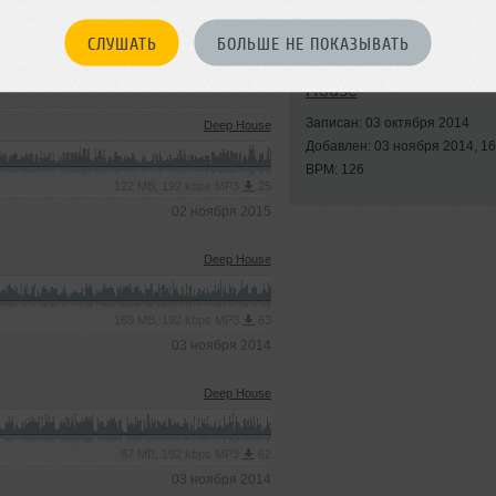
СЛУШАТЬ
БОЛЬШЕ НЕ ПОКАЗЫВАТЬ
Стили:
Deep House
,
T
House
Записан: 03 октября 2014
Deep House
Добавлен: 03 ноября 2014, 16
BPM: 126
122 MB, 192 kbps MP3
25
02 ноября 2015
Deep House
169 MB, 192 kbps MP3
63
03 ноября 2014
Deep House
87 MB, 192 kbps MP3
62
03 ноября 2014