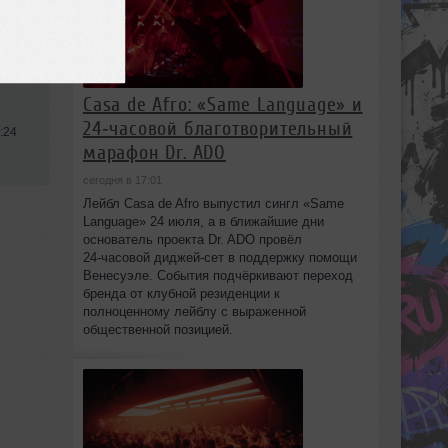
ech
Casa de Afro: «Same Language» и
24‑часовой благотворительный
:24
марафон Dr. ADO
сегодня в 17:01
Лейбл Casa de Afro выпустил сингл «Same
Language» 24 июля, а в ближайшие дни
основатель проекта Dr. ADO провёл
24‑часовой диджей‑сет в поддержку помощи
Венесуэле. События подчёркивают переход
бренда от клубной резиденции к
полноценному лейблу с выраженной
общественной позицией.