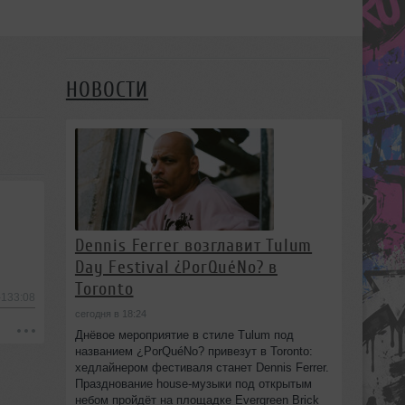
НОВОСТИ
Dennis Ferrer возглавит Tulum
Day Festival ¿PorQuéNo? в
Toronto
-133:08
сегодня в 18:24
Днёвое мероприятие в стиле Tulum под
названием ¿PorQuéNo? привезут в Toronto:
хедлайнером фестиваля станет Dennis Ferrer.
Празднование house-музыки под открытым
небом пройдёт на площадке Evergreen Brick