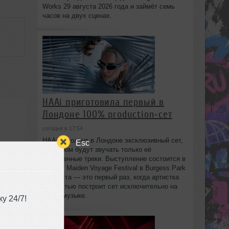
Works 29 августа 2026 года и займёт семь
часов на двух сценах.
HAAi приготовила первый в
Лондоне 100% production‑сет
сегодня в 17:54
HAAi исполнит в Лондоне эксклюзивный сет,
Esc
в котором будут звучать только её
собственные треки. Выступление состоится в
рамках Maiden Voyage Festival в Burgess Park
8 августа — это первый раз, когда артистка
полностью построит сет исключительно на
своей музыке.
у 24/7!