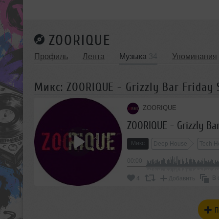
ZOORIQUE
Профиль
Лента
Музыка
34
Упоминания
Микс: ZOORIQUE - Grizzly Bar Friday 
ZOORIQUE
ZOORIQUE - Grizzly Bar
Микс
Deep House
Tech H
00:00
В 
4
Добавить
П