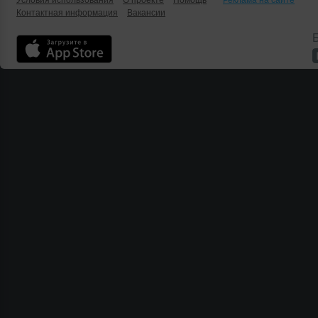
Условия использования
О проекте
Помощь
Реклама на сайте
Контактная информация
Вакансии
Б