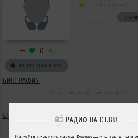
Стань первым!
ДОБАВИ
0
ЛИЧНОЕ СООБЩЕНИЕ
БИОГРАФИЯ
ZIM ещё не поделился своей биографией
БЛОГ
РАДИО НА DJ.RU
Нет записей в блоге
На сайте появился раздел
Радио
— слушайте лучшу