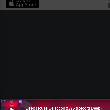
Ш
Deep House Selection #295 (Record Deep)