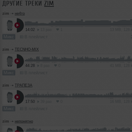
ДРУГИЕ ТРЕКИ
ZIM
zim
➝
не4то
14:02
13 раз
1
13 MB, 128
Микс
В плейлист
zim
➝
TECNHO-MIX
44:28
8 раз
0
41 MB, 128
Микс
В плейлист
zim
➝
ТРАПЕЗА
17:50
39 раз
0
16 MB, 128
Микс
В плейлист
zim
➝
непонятно