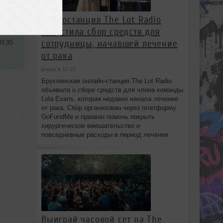
use
Радиостанция The Lot Radio
запустила сбор средств для
сотрудницы, начавшей лечение
03:35
от рака
вчера в 17:02
Бруклинская онлайн-станция The Lot Radio
объявила о сборе средств для члена команды
Lola Evans, которая недавно начала лечение
от рака. Сбор организован через платформу
GoFundMe и призван помочь покрыть
хирургическое вмешательство и
повседневные расходы в период лечения.
Выиграй часовой сет на The