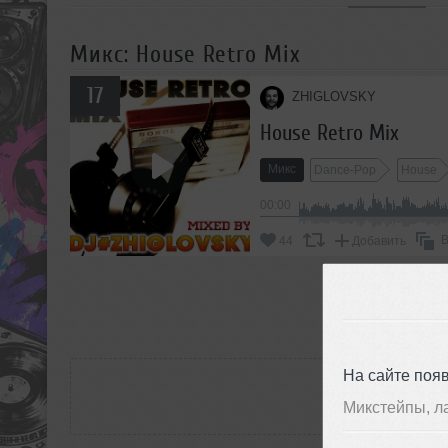
Микс: House Retro Mix
17
ZHIGLOVSKY
House Retro Mix
Микс
Dance-Pop
House
00:00
В
44
Добавить
П
РАС
На сайте поя
Микстейпы, л