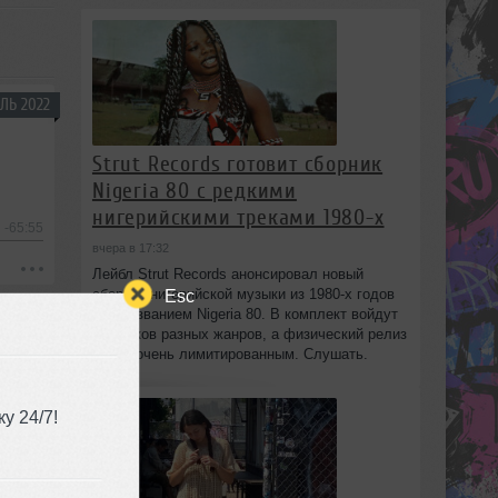
ЛЬ 2022
Strut Records готовит сборник
Nigeria 80 с редкими
нигерийскими треками 1980-х
-65:55
вчера в 17:32
Лейбл Strut Records анонсировал новый
сборник нигерийской музыки из 1980-х годов
Esc
под названием Nigeria 80. В комплект войдут
13 треков разных жанров, а физический релиз
будет очень лимитированным. Слушать.
у 24/7!