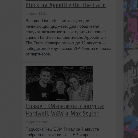
Block на Appetite On The Farm
вчера в 16:01
Beatport Live объявил конкурс для
начинающих диджеев: два победителя
получат возможность выступить на поп‑ап
сцене The Block на фестивале Appetite On
The Farm. Конкурс открыт до 12 августа —
победителей ждут также VIP‑билеты и призы
от партнёров.
Новые EDM-релизы 7 августа:
Hardwell, W&W и Max Styler
вчера в 13:08
Подборка New EDM Friday за 7 августа
собрала свежие синглы, EP и превью