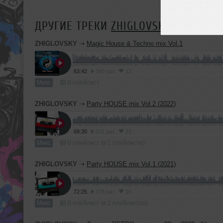
ДРУГИЕ ТРЕКИ
ZHIGLOVSKY
ZHIGLOVSKY
➝
Magic House & Techno mix Vol.1
63:42
390 раз
13
Микс
В плейлист
ZHIGLOVSKY
➝
Party HOUSE mix Vol.2 (2022)
68:30
341 раз
23
Микс
В плейлист (в 1 плейлисте)
ZHIGLOVSKY
➝
Party HOUSE mix Vol.1 (2021)
72:25
178 раз
16
Микс
В плейлист (в 2 плейлистах)