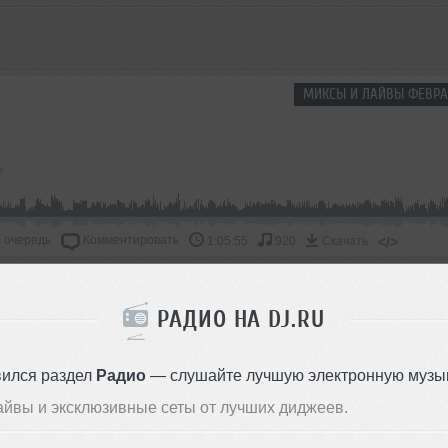
МИКСЫ И ЛАЙВЫ ФЕВРА
 очередь
Комментировать
</>
1:05:55
920
Скачать
ОДДЕРЖАТЬ АРТИСТА
РАДИО НА DJ.RU
СКАЖИ ДРУЗЬЯМ
вился раздел
Радио
— слушайте лучшую электронную музык
айвы и эксклюзивные сеты от лучших диджеев.