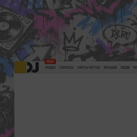
РАДИО
TOP100DJ
ЧАРТЫ HOT100
МУЗЫКА
ЛЮДИ
М