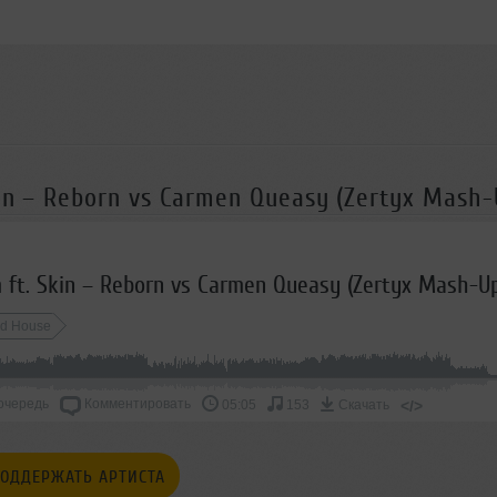
in – Reborn vs Carmen Queasy (Zertyx Mash-
 ft. Skin – Reborn vs Carmen Queasy (Zertyx Mash-U
d House
очередь
Комментировать
</>
05:05
153
Скачать
ОДДЕРЖАТЬ АРТИСТА