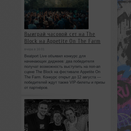
Выиграй часовой сет на The
Block на Appetite On The Farm
вчера в 16:01
Beatport Live объявил конкурс для
начинающих диджеев: два победителя
получат возможность выступить на поп‑ап
сцене The Block на фестивале Appetite On
The Farm. Конкурс открыт до 12 августа —
победителей ждут также VIP‑билеты и призы
от партнёров.