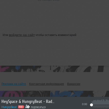
войдите на сайт
Или
чтобы оставить комментарий
Реклама на сайте
Контактная информация
Вакансии
HeySpace & HungryBeat - Radiophonika #226
0:00
HungryBeat
ПОДПИСАТЬСЯ