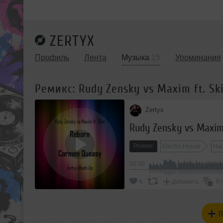
ZERTYX
Профиль
Лента
Музыка
15
Упоминания
Ремикс: Rudy Zensky vs Maxim ft. Sk
Zertyx
Rudy Zensky vs Maxim
Ремикс
Electro House
Har
00:00
В 
4
Добавить
П