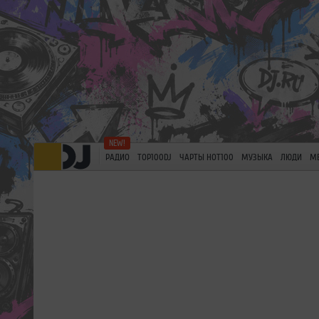
РАДИО
TOP100DJ
ЧАРТЫ HOT100
МУЗЫКА
ЛЮДИ
М