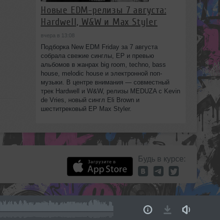
Новые EDM-релизы 7 августа:
Hardwell, W&W и Max Styler
вчера в 13:08
Подборка New EDM Friday за 7 августа
собрала свежие синглы, EP и превью
альбомов в жанрах big room, techno, bass
house, melodic house и электронной поп-
музыки. В центре внимания — совместный
трек Hardwell и W&W, релизы MEDUZA с Kevin
de Vries, новый сингл Eli Brown и
шеститрековый EP Max Styler.
Будь в курсе: