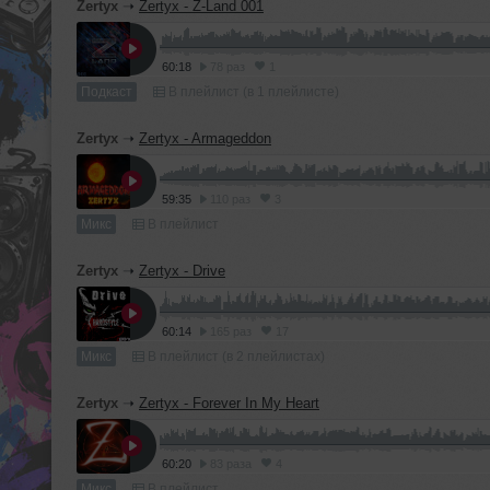
Zertyx
➝
Zertyx - Z-Land 001
60:18
78 раз
1
Подкаст
В плейлист (в 1 плейлисте)
Zertyx
➝
Zertyx - Armageddon
59:35
110 раз
3
Микс
В плейлист
Zertyx
➝
Zertyx - Drive
60:14
165 раз
17
Микс
В плейлист (в 2 плейлистах)
Zertyx
➝
Zertyx - Forever In My Heart
60:20
83 раза
4
Микс
В плейлист