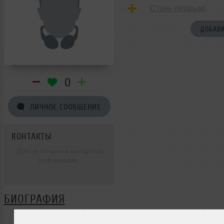
Стань первым!
ДОБАВИ
0
ЛИЧНОЕ СООБЩЕНИЕ
КОНТАКТЫ
ZEm не оставила контактной
информации.
БИОГРАФИЯ
ZEm ещё не поделилась своей биографией