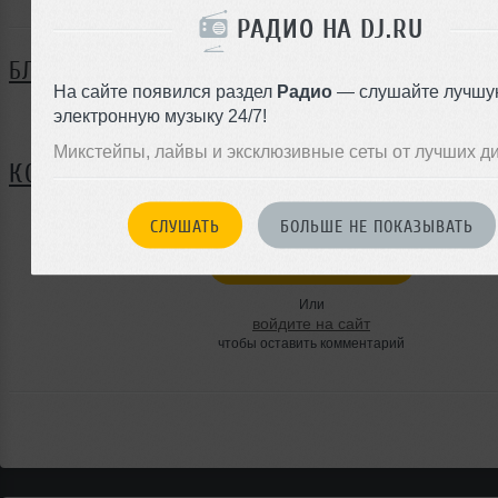
РАДИО НА DJ.RU
БЛОГ
На сайте появился раздел
Радио
— слушайте лучшу
электронную музыку 24/7!
Нет записей в блоге
Микстейпы, лайвы и эксклюзивные сеты от лучших д
КОММЕНТАРИИ
СЛУШАТЬ
БОЛЬШЕ НЕ ПОКАЗЫВАТЬ
ЗАРЕГИСТРИРУЙТЕСЬ
Или
войдите на сайт
чтобы оставить комментарий