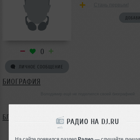
Стань первым!
ДОБАВИ
0
ЛИЧНОЕ СООБЩЕНИЕ
БИОГРАФИЯ
Володимир ещё не поделился своей биографией
БЛОГ
РАДИО НА DJ.RU
Нет записей в блоге
На сайте появился раздел
Радио
— слушайте лучшу