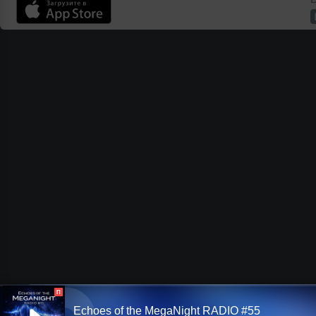
П
Echoes of the MegaNight RADIO #55