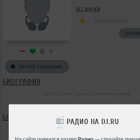
НЕТ ДРУЗЕЙ
Стань первым!
ДОБАВИ
0
ЛИЧНОЕ СООБЩЕНИЕ
БИОГРАФИЯ
ba2801 ещё не поделился своей биографией
БЛОГ
РАДИО НА DJ.RU
Нет записей в блоге
На сайте появился раздел
Радио
— слушайте лучшу