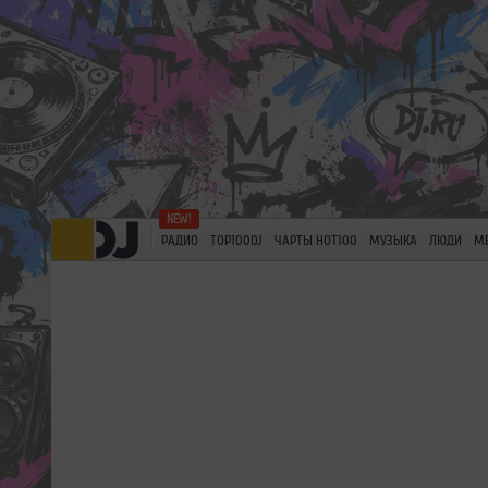
РАДИО
TOP100DJ
ЧАРТЫ HOT100
МУЗЫКА
ЛЮДИ
М