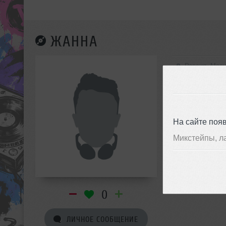
ЖАННА
Россия, Мос
Progressiv
На сайте поя
Микстейпы, л
0
ЛИЧНОЕ СООБЩЕНИЕ