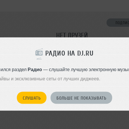
ПОДПИ
НЕТ ДРУЗЕЙ
ква
Стань первым!
РАДИО НА DJ.RU
e House
ДОБАВИТЬ В ДР
вился раздел
Радио
— слушайте лучшую электронную музык
айвы и эксклюзивные сеты от лучших диджеев.
СЛУШАТЬ
БОЛЬШЕ НЕ ПОКАЗЫВАТЬ