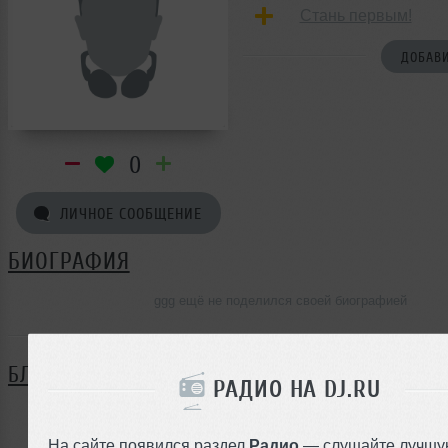
Стань первым!
ДОБАВИ
0
ЛИЧНОЕ СООБЩЕНИЕ
БИОГРАФИЯ
ggg ещё не поделился своей биографией
БЛОГ
РАДИО НА DJ.RU
Нет записей в блоге
На сайте появился раздел
Радио
— слушайте лучшу