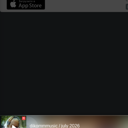
П
dikommmusic / july 2026