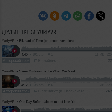
ДРУГИЕ ТРЕКИ
YURIYVR
YuriyVR
➝
Blizzard of Time (pre-record vershion)
4:40
191 раз
1
11 MB, 32
Авторский трек
В плейлист
22
YuriyVR
➝
Same Mistakes will be When We Meet Again || Mash-Up "Same Mistakes" by Gen Neo and "Tell me your name when we meet again" by YuriyVR
4:12
238 раз
6
10 MB, 32
Авторский трек
В плейлист (в 1 плейлисте)
24 
YuriyVR
➝
One Day Before (album-mix of New Year's music)