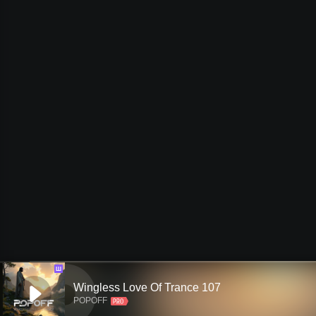
Ш
Wingless Love Of Trance 107
POPOFF