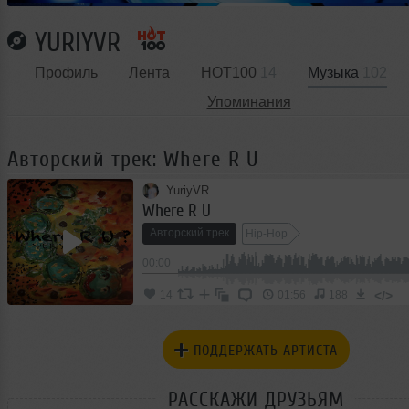
YURIYVR
Профиль
Лента
HOT100
14
Музыка
102
Упоминания
Авторский трек: Where R U
YuriyVR
Where R U
Авторский трек
Hip-Hop
00:00
</>
14
01:56
188
ПОДДЕРЖАТЬ АРТИСТА
РАССКАЖИ ДРУЗЬЯМ