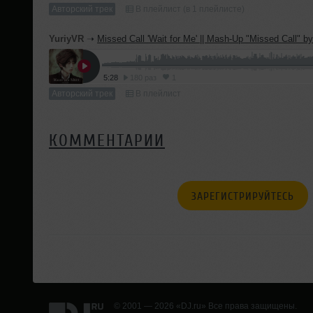
Авторский трек
В плейлист (в 1 плейлисте)
YuriyVR
➝
Missed Call 'Wait for Me' || Mash-Up "Missed Call" by Lee Chan Hyuk and "Wait for M
5:28
180 раз
1
Авторский трек
В плейлист
КОММЕНТАРИИ
ЗАРЕГИСТРИРУЙТЕСЬ
© 2001 — 2026 «DJ.ru» Все права защищены.