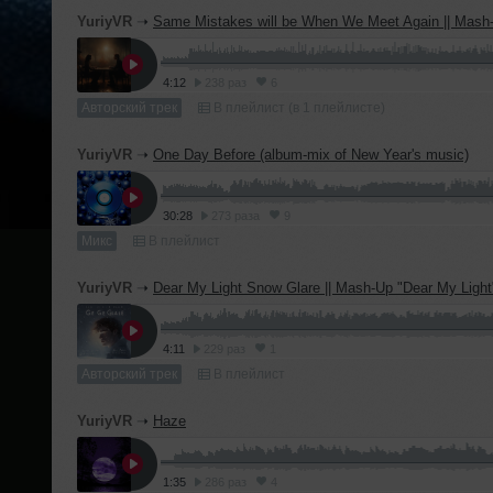
YuriyVR
➝
Same Mistakes will be When We Meet Again || Mash-Up "Same Mistakes" by Gen Neo and "Tell me your name when we meet a
4:12
238 раз
6
Авторский трек
В плейлист (в 1 плейлисте)
YuriyVR
➝
One Day Before (album-mix of New Year's music)
30:28
273 раза
9
Микс
В плейлист
YuriyVR
➝
Dear My Light Snow Glare || Mash-Up "Dear My Light" by DAWN and "Snow Glare"
4:11
229 раз
1
Авторский трек
В плейлист
YuriyVR
➝
Haze
1:35
286 раз
4