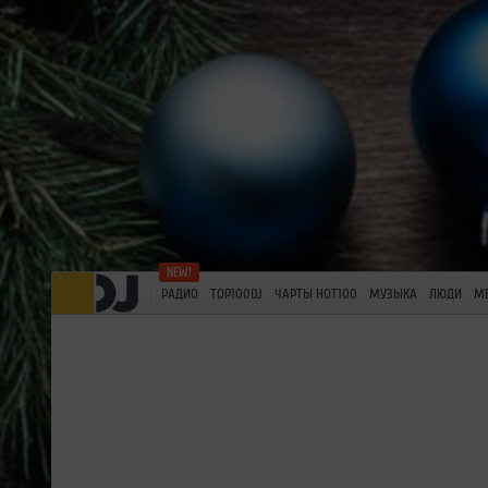
РАДИО
TOP100DJ
ЧАРТЫ HOT100
МУЗЫКА
ЛЮДИ
М