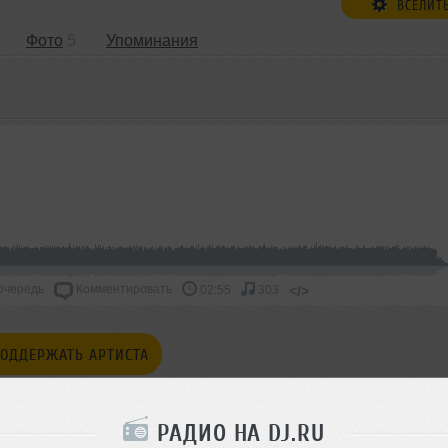
ВСЕЛИТ
Фото
5
Упоминания
очередь
Комментировать
</>
02:55
303
ОДДЕРЖАТЬ АРТИСТА
СКАЖИ ДРУЗЬЯМ
РАДИО НА DJ.RU