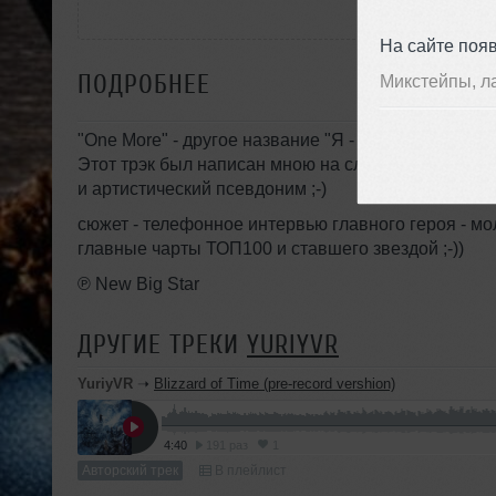
На сайте поя
ПОДРОБНЕЕ
Микстейпы, л
"One More" - другое название "Я - Легенда" ;-))
Этот трэк был написан мною на слова талантливо
и артистический псевдоним ;-)
сюжет - телефонное интервью главного героя - мо
главные чарты ТОП100 и ставшего звездой ;-))
℗ New Big Star
ДРУГИЕ ТРЕКИ
YURIYVR
YuriyVR
➝
Blizzard of Time (pre-record vershion)
4:40
191 раз
1
Авторский трек
В плейлист