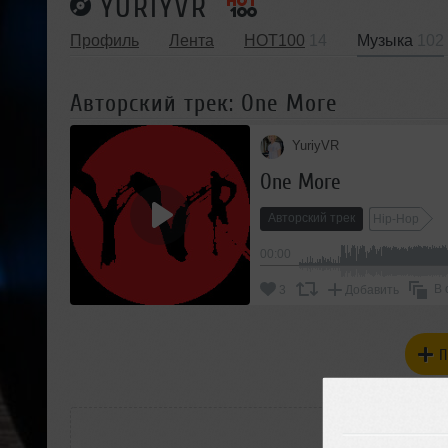
YURIYVR
Профиль
Лента
HOT100
14
Музыка
102
Авторский трек: One More
YuriyVR
One More
Авторский трек
Hip-Hop
00:00
В 
3
Добавить
П
РАС