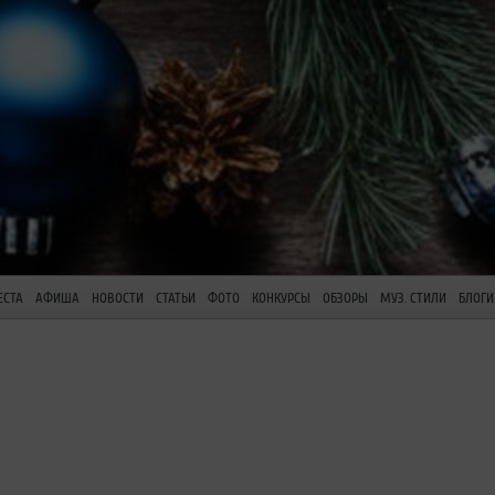
ЕСТА
АФИША
НОВОСТИ
СТАТЬИ
ФОТО
КОНКУРСЫ
ОБЗОРЫ
МУЗ. СТИЛИ
БЛОГИ