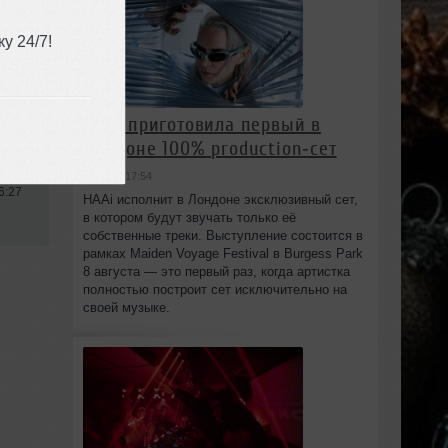
у 24/7!
HAAi приготовила первый в
Лондоне 100% production‑сет
вчера в 17:54
6:27
HAAi исполнит в Лондоне эксклюзивный сет,
в котором будут звучать только её
собственные треки. Выступление состоится в
рамках Maiden Voyage Festival в Burgess Park
8 августа — это первый раз, когда артистка
полностью построит сет исключительно на
своей музыке.