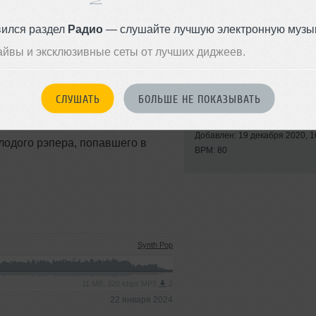
вился раздел
Радио
— слушайте лучшую электронную музык
айвы и эксклюзивные сеты от лучших диджеев.
СЛУШАТЬ
БОЛЬШЕ НЕ ПОКАЗЫВАТЬ
Стиль:
Hip-Hop
го молодого автора VAN (его ник
Записан: 12 декабря 2020
Добавлен: 19 декабря 2020, 1
лодого рэпера, попавшего в
BPM: 80
Synth Pop
11 MB, 320 kbps MP3
2
22 января 2024