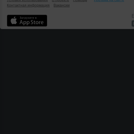
Условия использования
О проекте
Помощь
Реклама на сайте
Контактная информация
Вакансии
Б