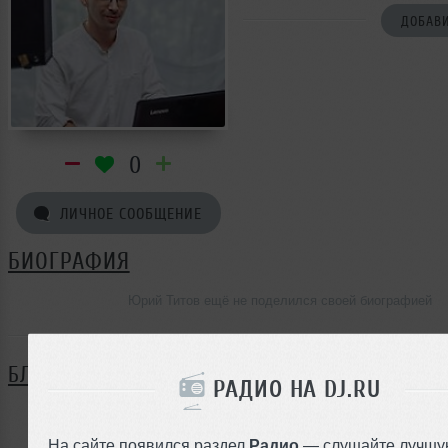
ДОБАВИ
0
ЛИЧНОЕ СООБЩЕНИЕ
БИОГРАФИЯ
Юрий Титов ещё не поделился своей биографией
БЛОГ
РАДИО НА DJ.RU
Нет записей в блоге
На сайте появился раздел
Радио
— слушайте лучшу