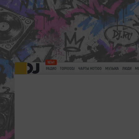
РАДИО
TOP100DJ
ЧАРТЫ HOT100
МУЗЫКА
ЛЮДИ
М