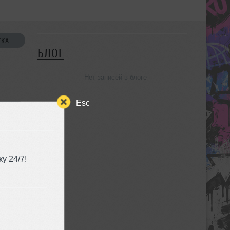
СКА
БЛОГ
Нет записей в блоге
Esc
УЗЬЯ
у 24/7!