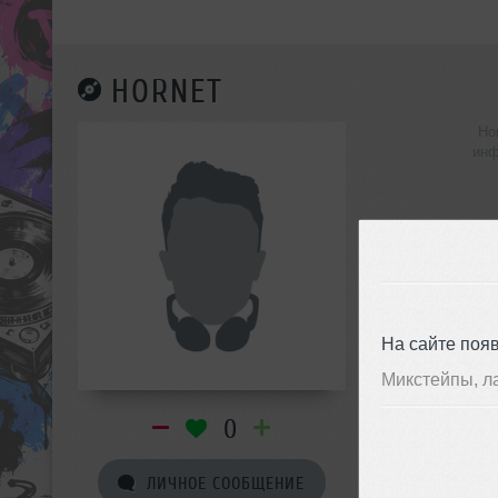
HORNET
Ho
инф
На сайте поя
Микстейпы, л
0
ЛИЧНОЕ СООБЩЕНИЕ