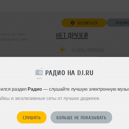
ПОДПИ
ВСЕЛИТЬСЯ
НЕТ ДРУЗЕЙ
rnet не оставил
ормации о себе
Стань первым!
ДОБАВИТЬ В ДР
РАДИО НА DJ.RU
вился раздел
Радио
— слушайте лучшую электронную музык
айвы и эксклюзивные сеты от лучших диджеев.
СЛУШАТЬ
БОЛЬШЕ НЕ ПОКАЗЫВАТЬ