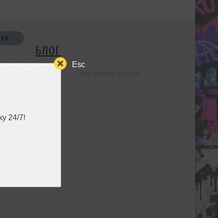
СКА
БЛОГ
Esc
Нет записей в блоге
УЗЬЯ
у 24/7!