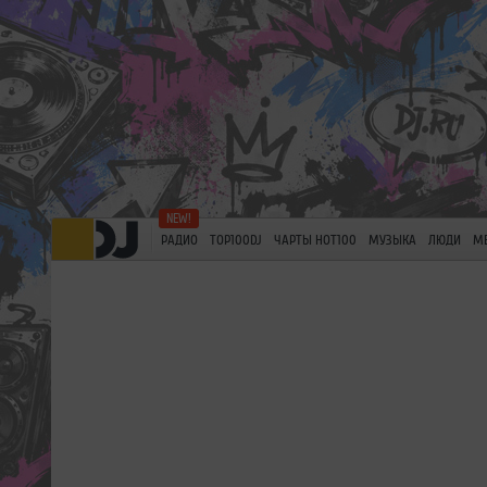
РАДИО
TOP100DJ
ЧАРТЫ HOT100
МУЗЫКА
ЛЮДИ
М