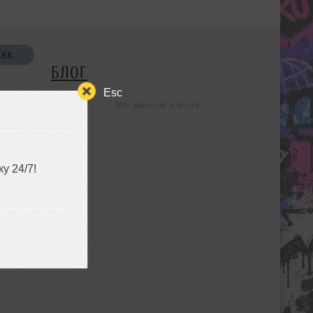
СКА
БЛОГ
Esc
Нет записей в блоге
УЗЬЯ
у 24/7!