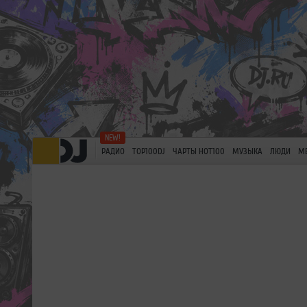
РАДИО
TOP100DJ
ЧАРТЫ HOT100
МУЗЫКА
ЛЮДИ
М