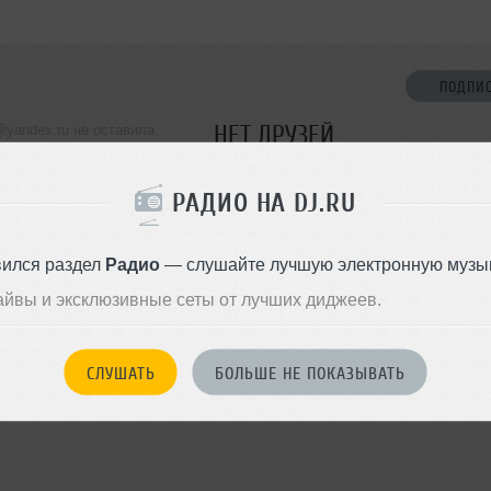
ПОДПИ
НЕТ ДРУЗЕЙ
yandex.ru не оставила
ормации о себе
Стань первым!
РАДИО НА DJ.RU
ДОБАВИТЬ В ДР
вился раздел
Радио
— слушайте лучшую электронную музык
айвы и эксклюзивные сеты от лучших диджеев.
СЛУШАТЬ
БОЛЬШЕ НЕ ПОКАЗЫВАТЬ