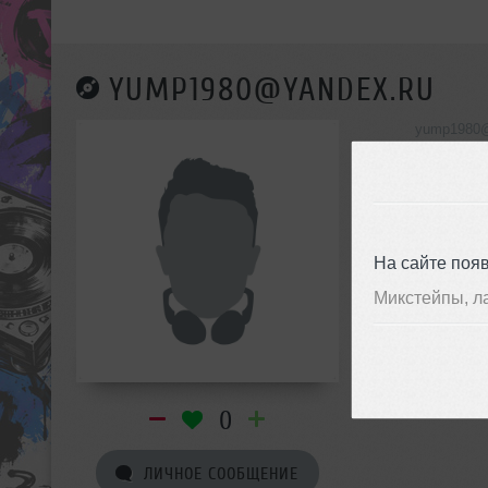
YUMP1980@YANDEX.RU
yump1980@
инф
На сайте поя
Микстейпы, л
0
ЛИЧНОЕ СООБЩЕНИЕ