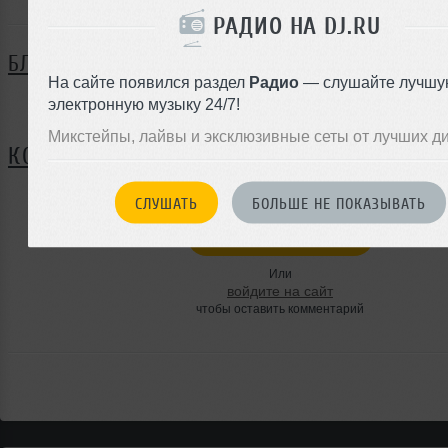
РАДИО НА DJ.RU
БЛОГ
На сайте появился раздел
Радио
— слушайте лучшу
электронную музыку 24/7!
Нет записей в блоге
Микстейпы, лайвы и эксклюзивные сеты от лучших д
КОММЕНТАРИИ
СЛУШАТЬ
БОЛЬШЕ НЕ ПОКАЗЫВАТЬ
ЗАРЕГИСТРИРУЙТЕСЬ
Или
войдите на сайт
чтобы оставить комментарий