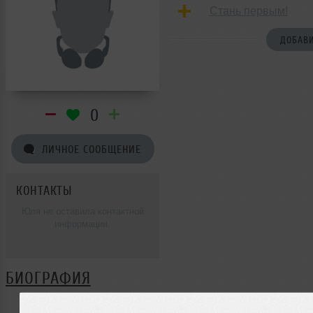
Стань первым!
ДОБАВИ
0
ЛИЧНОЕ СООБЩЕНИЕ
КОНТАКТЫ
Юля не оставила контактной
информации.
БИОГРАФИЯ
Юля ещё не поделилась своей биографией