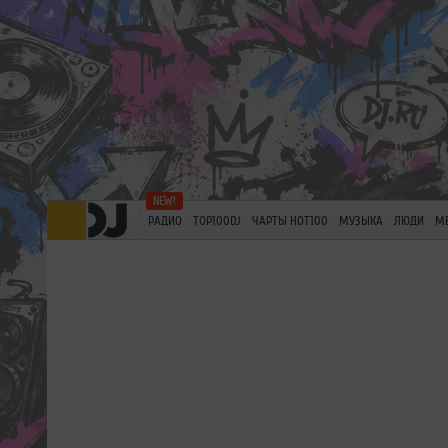
РАДИО
TOP100DJ
ЧАРТЫ HOT100
МУЗЫКА
ЛЮДИ
М