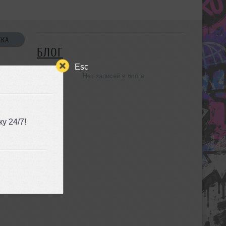
СКА
БЛОГ
Esc
Нет записей в блоге
УЗЬЯ
у 24/7!