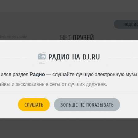
ПОДПИ
НЕТ ДРУЗЕЙ
ия не оставил
ормации о себе
Стань первым!
РАДИО НА DJ.RU
ДОБАВИТЬ В ДР
вился раздел
Радио
— слушайте лучшую электронную музык
айвы и эксклюзивные сеты от лучших диджеев.
СЛУШАТЬ
БОЛЬШЕ НЕ ПОКАЗЫВАТЬ