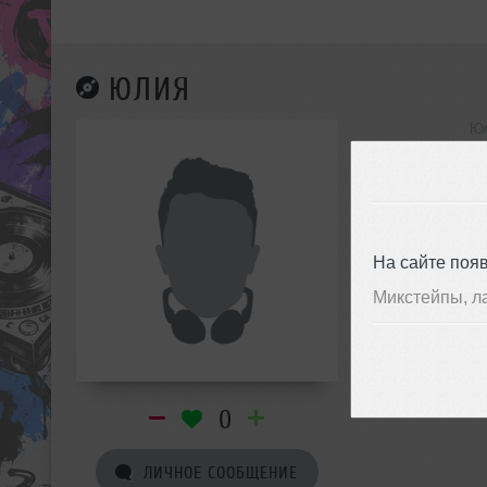
ЮЛИЯ
Юл
инф
На сайте поя
Микстейпы, л
0
ЛИЧНОЕ СООБЩЕНИЕ