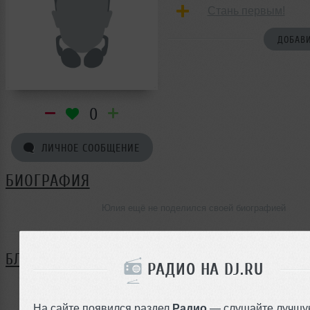
Стань первым!
ДОБАВИ
0
ЛИЧНОЕ СООБЩЕНИЕ
БИОГРАФИЯ
Юлия ещё не поделился своей биографией
БЛОГ
РАДИО НА DJ.RU
Нет записей в блоге
На сайте появился раздел
Радио
— слушайте лучшу