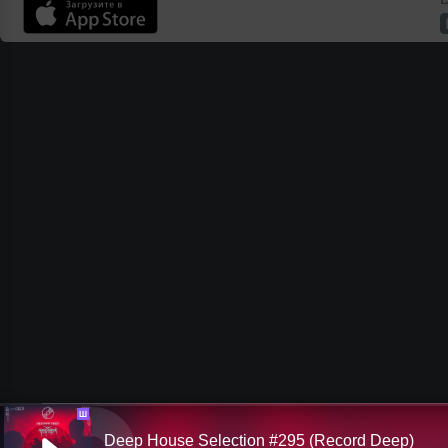
Ш
Deep House Selection #295 (Record Deep)