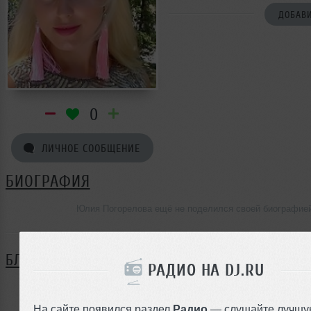
ДОБАВИ
0
ЛИЧНОЕ СООБЩЕНИЕ
БИОГРАФИЯ
Юлия Погорелова ещё не поделился своей биографие
БЛОГ
РАДИО НА DJ.RU
Нет записей в блоге
На сайте появился раздел
Радио
— слушайте лучшу