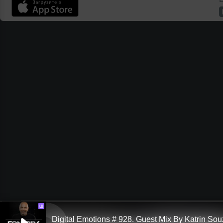
Ш
Digital Emotions # 928. Guest Mix By Katrin So