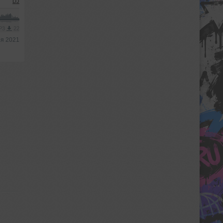
DJ
MP3
22
ря 2021