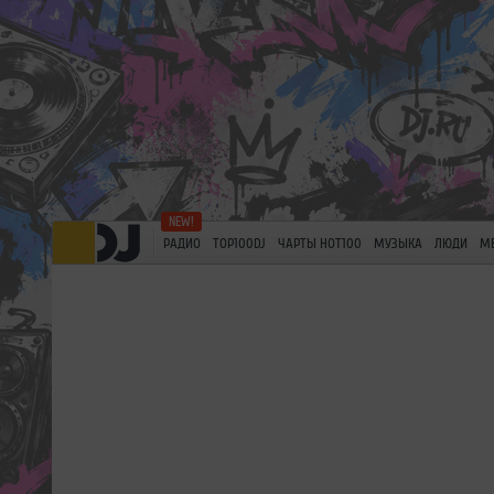
РАДИО
TOP100DJ
ЧАРТЫ HOT100
МУЗЫКА
ЛЮДИ
М