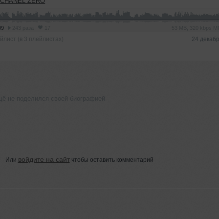
➝
CHANEL ZERO
09
243 раза
17
53 MB, 320 kbps 
йлист (в 3 плейлистах)
24 декаб
 не поделился своей биографией
войдите на сайт
Или
чтобы оставить комментарий