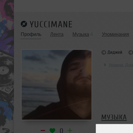
YUCCIMANE
Профиль
Лента
Музыка
4
Упоминания
Диджей
Украина, Дон
МУЗЫКА
0