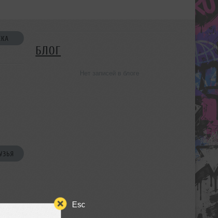
СКА
БЛОГ
Нет записей в блоге
УЗЬЯ
Esc