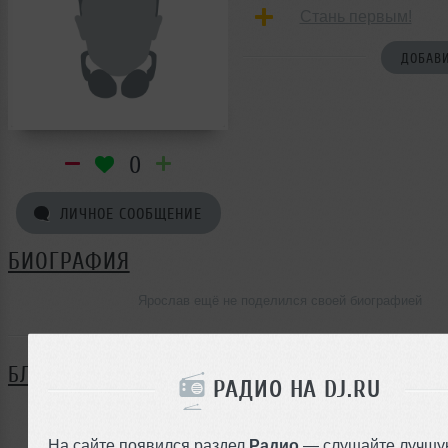
Стань первым!
ДОБАВИ
0
ЛИЧНОЕ СООБЩЕНИЕ
БИОГРАФИЯ
Ярослав ещё не поделился своей биографией
БЛОГ
РАДИО НА DJ.RU
Нет записей в блоге
На сайте появился раздел
Радио
— слушайте лучшу