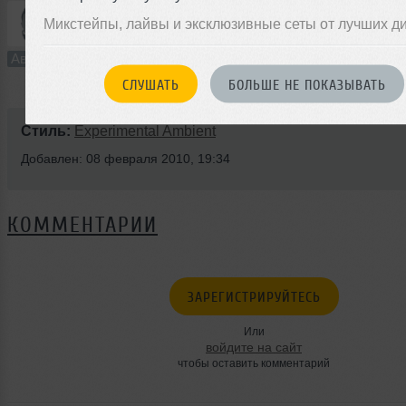
Микстейпы, лайвы и эксклюзивные сеты от лучших д
3:35
9 раз
0
3.3 MB, 128
Авторский трек
В плейлист
08 
СЛУШАТЬ
БОЛЬШЕ НЕ ПОКАЗЫВАТЬ
Стиль:
Experimental Ambient
Добавлен: 08 февраля 2010, 19:34
КОММЕНТАРИИ
ЗАРЕГИСТРИРУЙТЕСЬ
Или
войдите на сайт
чтобы оставить комментарий