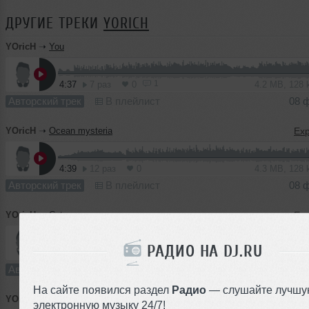
ДРУГИЕ ТРЕКИ
YORICH
YOricH
➝
You
1
4:37
7 раз
0
4.2 MB, 128
Авторский трек
В плейлист
08 
YOricH
➝
Ocean mysteria
4:39
12 раз
0
4.3 MB, 128
Авторский трек
В плейлист
08 
YOricH
➝
Cytrus
РАДИО НА DJ.RU
3:05
7 раз
1
2.8 MB, 128
Авторский трек
В плейлист
08 
На сайте появился раздел
Радио
— слушайте лучшу
YOricH
➝
Piano Stuff
электронную музыку 24/7!