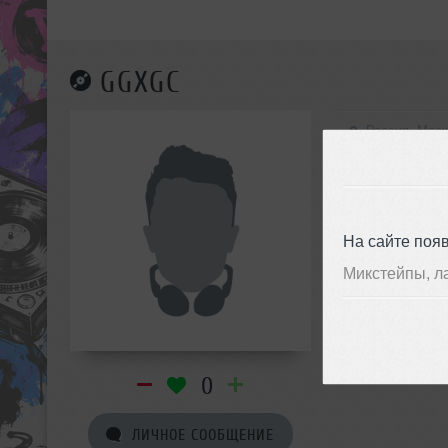
GGXGC
Россия, Мос
На сайте поя
Микстейпы, л
0
ЛИЧНОЕ СООБЩЕНИЕ