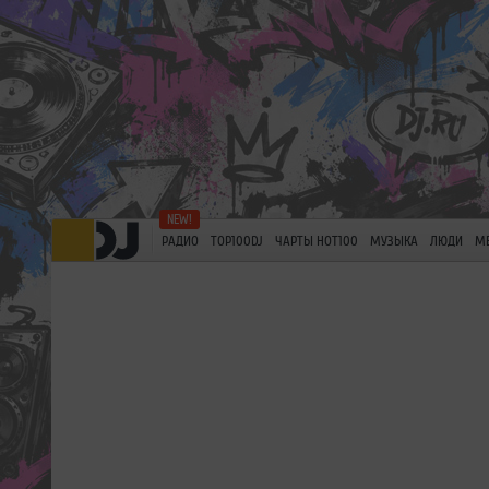
РАДИО
TOP100DJ
ЧАРТЫ HOT100
МУЗЫКА
ЛЮДИ
М