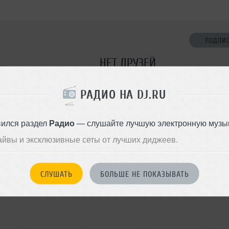
ПОДПИ
НЕТ ДРУЗЕЙ
ква
Стань первым!
РАДИО НА DJ.RU
ДОБАВИТЬ В ДР
вился раздел
Радио
— слушайте лучшую электронную музык
айвы и эксклюзивные сеты от лучших диджеев.
СЛУШАТЬ
БОЛЬШЕ НЕ ПОКАЗЫВАТЬ