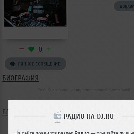
ДОБАВИ
0
ЛИЧНОЕ СООБЩЕНИЕ
БИОГРАФИЯ
Yash Kukreja ещё не поделился своей биографией
БЛОГ
РАДИО НА DJ.RU
Нет записей в блоге
На сайте появился раздел
Радио
— слушайте лучшу