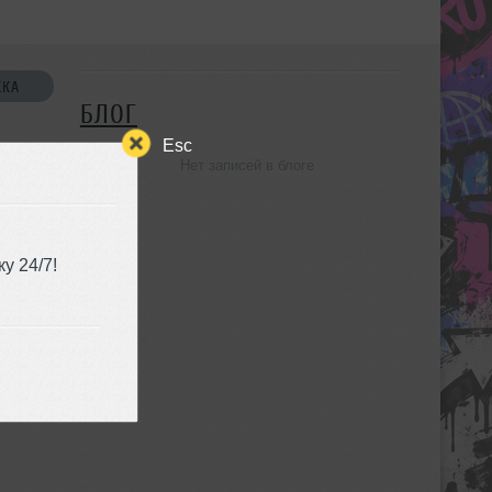
СКА
БЛОГ
Esc
Нет записей в блоге
УЗЬЯ
у 24/7!