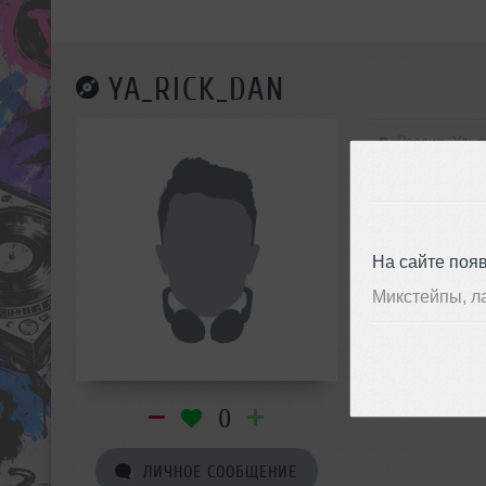
YA_RICK_DAN
Россия, Улья
На сайте поя
Микстейпы, л
0
ЛИЧНОЕ СООБЩЕНИЕ