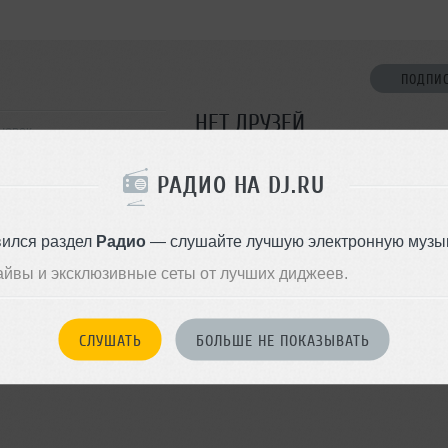
ПОДПИ
НЕТ ДРУЗЕЙ
новск
Стань первым!
РАДИО НА DJ.RU
ДОБАВИТЬ В ДР
вился раздел
Радио
— слушайте лучшую электронную музык
айвы и эксклюзивные сеты от лучших диджеев.
СЛУШАТЬ
БОЛЬШЕ НЕ ПОКАЗЫВАТЬ