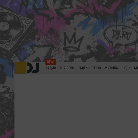
РАДИО
TOP100DJ
ЧАРТЫ HOT100
МУЗЫКА
ЛЮДИ
М