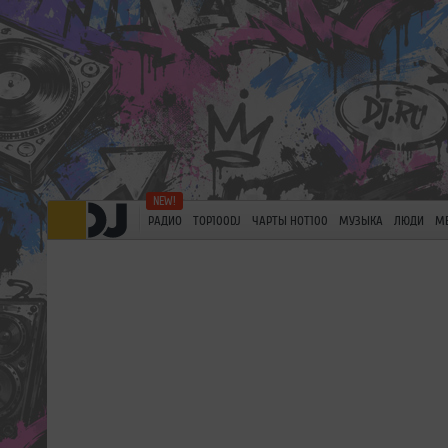
РАДИО
TOP100DJ
ЧАРТЫ HOT100
МУЗЫКА
ЛЮДИ
М