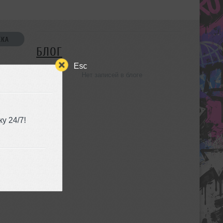
СКА
БЛОГ
Esc
Нет записей в блоге
УЗЬЯ
у 24/7!