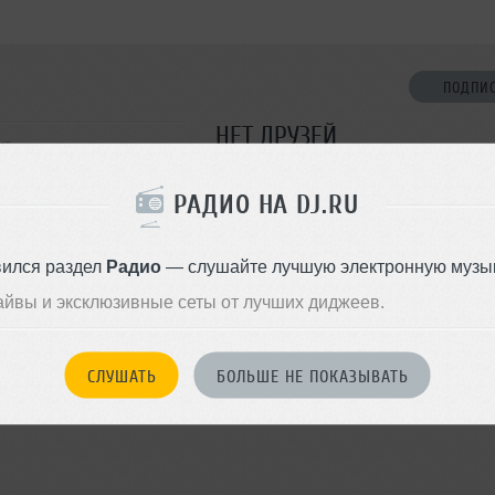
ПОДПИ
НЕТ ДРУЗЕЙ
ут
Стань первым!
РАДИО НА DJ.RU
ДОБАВИТЬ В ДР
вился раздел
Радио
— слушайте лучшую электронную музык
айвы и эксклюзивные сеты от лучших диджеев.
СЛУШАТЬ
БОЛЬШЕ НЕ ПОКАЗЫВАТЬ