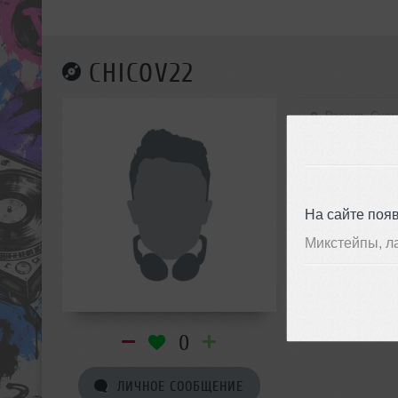
CHICOV22
Россия, Сург
На сайте поя
Микстейпы, л
0
ЛИЧНОЕ СООБЩЕНИЕ