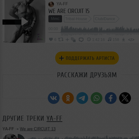
YA-FF
WE ARE CIRCUIT 15
Микс
Tribal-House
Club/Dance
00:00
</>
6
1:42:16
158
ПОДДЕРЖАТЬ АРТИСТА
РАССКАЖИ ДРУЗЬЯМ
ДРУГИЕ ТРЕКИ
YA-FF
YA-FF
➝
We are CIRCUIT 13