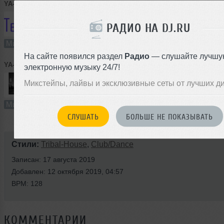
YA-FF
➝
TECH HOUSE
РАДИО НА DJ.RU
50:43
187 раз
12
117 MB, 320
Микс
В плейлист (в 2 плейлистах)
12 
На сайте появился раздел
Радио
— слушайте лучшу
YA-FF
➝
soulFUL
электронную музыку 24/7!
Микстейпы, лайвы и эксклюзивные сеты от лучших д
54:55
1021 раз
86
127 MB, 320 
Микс
В плейлист (в 2 плейлистах)
12 
СЛУШАТЬ
БОЛЬШЕ НЕ ПОКАЗЫВАТЬ
Стили:
Tribal-House
,
Club/Dance
Записан: 17 августа 2019
Добавлен: 12 октября 2019, 04:57
BPM: 128
КОММЕНТАРИИ