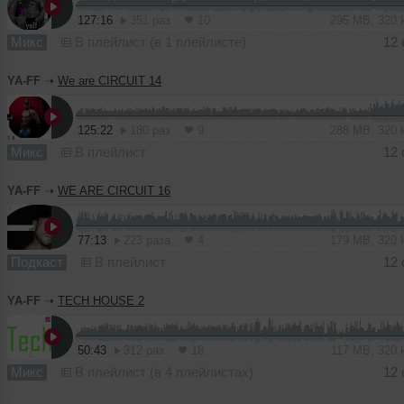
127:16
351 раз
10
295 MB, 320
Микс
В плейлист (в 1 плейлисте)
12 
YA-FF
➝
We are CIRCUIT 14
125:22
180 раз
9
288 MB, 320
Микс
В плейлист
12 
YA-FF
➝
WE ARE CIRCUIT 16
77:13
223 раза
4
179 MB, 320
Подкаст
В плейлист
12 
YA-FF
➝
TECH HOUSE 2
50:43
312 раз
18
117 MB, 320
Микс
В плейлист (в 4 плейлистах)
12 