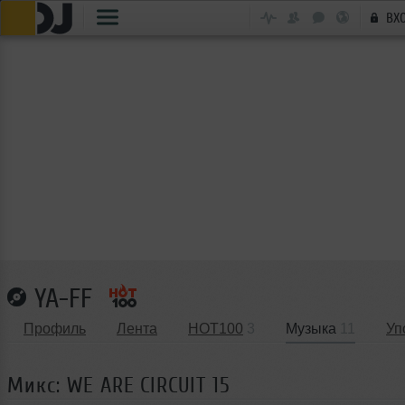
ВХ
YA-FF
Профиль
Лента
HOT100
3
Музыка
11
Уп
Микс: WE ARE CIRCUIT 15