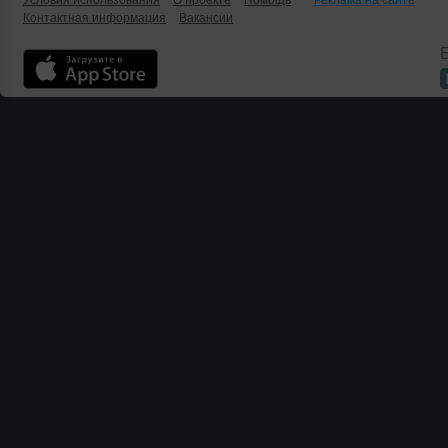
Условия использования
О проекте
Помощь
Реклама на сайте
Контактная информация
Вакансии
Б