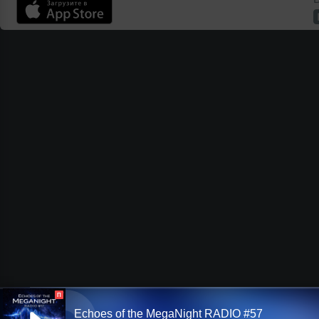
П
Echoes of the MegaNight RADIO #57