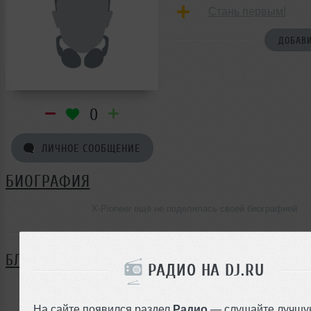
Стань первым!
ДОБАВИ
0
ЛИЧНОЕ СООБЩЕНИЕ
БИОГРАФИЯ
X-Pioneer ещё не поделилась своей биографией
БЛОГ
РАДИО НА DJ.RU
Нет записей в блоге
На сайте появился раздел
Радио
— слушайте лучшу