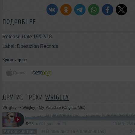
ПОДРОБНЕЕ
Release Date:19/02/18
Label: Dbeatzion Records
Купить трек:
ДРУГИЕ ТРЕКИ
WRIGLEY
Wrigley
➝
Wrigley - My Paradise (Original Mix)
5:23
691 раз
73
10 MB, 256
Авторский трек
В плейлист (в 4 плейлистах)
24