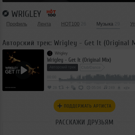
WRIGLEY
Профиль
Лента
HOT100
26
Музыка
29
У
Авторский трек: Wrigley - Get It (Original 
Wrigley
Wrigley - Get It (Original Mix)
Авторский трек
Club/Dance
00:00
</>
28
05:04
249
ПОДДЕРЖАТЬ АРТИСТА
РАССКАЖИ ДРУЗЬЯМ