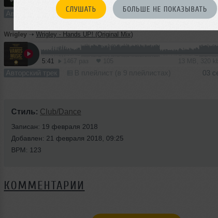
5:33
2244 раза
146
13 MB, 320 
СЛУШАТЬ
БОЛЬШЕ НЕ ПОКАЗЫВАТЬ
Авторский трек
В плейлист (в 10 плейлистах)
05
Wrigley
➝
Wrigley - Hands UP! (Original Mix)
5:41
1467 раз
105
13 MB, 320 
Авторский трек
В плейлист (в 9 плейлистах)
03 с
Стиль:
Club/Dance
Записан: 19 февраля 2018
Добавлен: 21 февраля 2018, 09:25
BPM: 123
КОММЕНТАРИИ