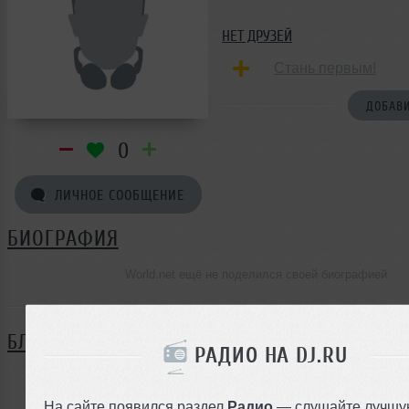
НЕТ ДРУЗЕЙ
Стань первым!
ДОБАВИ
0
ЛИЧНОЕ СООБЩЕНИЕ
БИОГРАФИЯ
World.net ещё не поделился своей биографией
БЛОГ
РАДИО НА DJ.RU
Нет записей в блоге
На сайте появился раздел
Радио
— слушайте лучшу