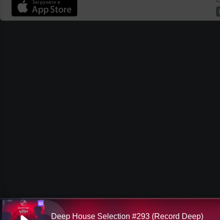
Ш
Deep House Selection #293 (Record Deep)