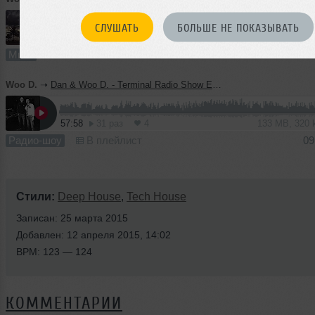
СЛУШАТЬ
БОЛЬШЕ НЕ ПОКАЗЫВАТЬ
74:14
60 раз
3
170 MB, 320
Микс
В плейлист
09
Woo D.
➝
Dan & Woo D. - Terminal Radio Show Episode 03 (28.03.15)
57:58
31 раз
4
133 MB, 320
Радио-шоу
В плейлист
09
Стили:
Deep House
,
Tech House
Записан: 25 марта 2015
Добавлен: 12 апреля 2015, 14:02
BPM: 123 — 124
КОММЕНТАРИИ