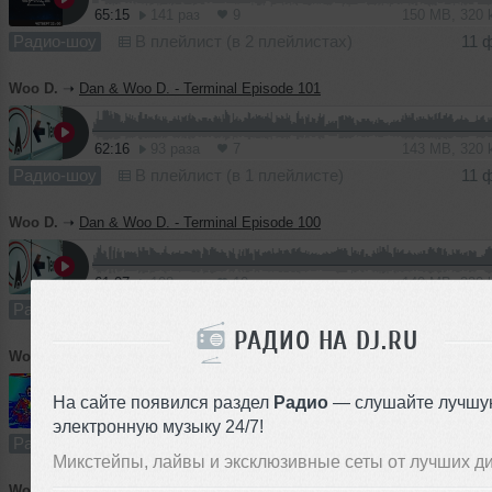
65:15
141 раз
9
150 MB, 320
Радио-шоу
В плейлист (в 2 плейлистах)
11 
Woo D.
➝
Dan & Woo D. - Terminal Episode 101
62:16
93 раза
7
143 MB, 320
Радио-шоу
В плейлист (в 1 плейлисте)
11 
Woo D.
➝
Dan & Woo D. - Terminal Episode 100
61:07
108 раз
10
140 MB, 320
Радио-шоу
В плейлист (в 1 плейлисте)
09 
РАДИО НА DJ.RU
Woo D.
➝
Dan & Woo D. - Terminal Radio Show Episode 04 (04.04.15)
На сайте появился раздел
Радио
— слушайте лучшу
56:34
48 раз
2
129 MB, 320
электронную музыку 24/7!
Радио-шоу
В плейлист
11
Микстейпы, лайвы и эксклюзивные сеты от лучших д
Woo D.
➝
Woo D. # Deep in Tech Trinity Mix