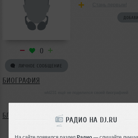
Стань первым!
ДОБАВИ
0
ЛИЧНОЕ СООБЩЕНИЕ
БИОГРАФИЯ
wld231 ещё не поделился своей биографией
БЛОГ
РАДИО НА DJ.RU
Нет записей в блоге
На сайте появился раздел
Радио
— слушайте лучшу