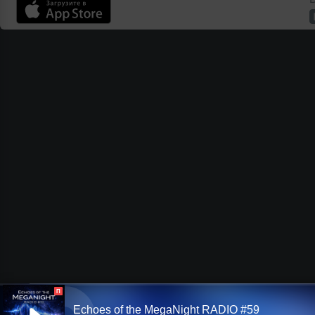
П
Echoes of the MegaNight RADIO #59