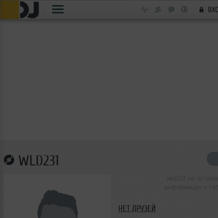
ВХ
WLD231
wld231 не остави
информации о се
НЕТ ДРУЗЕЙ