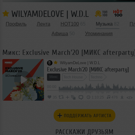
WILYAMDELOVE | W.D.L
Профиль
Лента
HOT100
65
Музыка
82
П
Афиша
50
Упоминания
Микс: Exclusive March'20 [МИКС afterparty
WilyamDeLove | W.D.L
Exclusive March'20 [МИКС afterparty]
Микс
Tech House
Techno
00:00
</>
35
1:10:25
476
ПОДДЕРЖАТЬ АРТИСТА
РАССКАЖИ ДРУЗЬЯМ