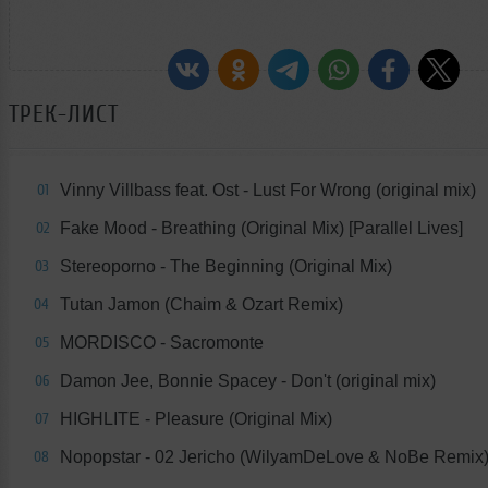
ТРЕК-ЛИСТ
Vinny Villbass feat. Ost - Lust For Wrong (original mix)
01
Fake Mood - Breathing (Original Mix) [Parallel Lives]
02
Stereoporno - The Beginning (Original Mix)
03
Tutan Jamon (Chaim & Ozart Remix)
04
MORDISCO - Sacromonte
05
Damon Jee, Bonnie Spacey - Don't (original mix)
06
HIGHLITE - Pleasure (Original Mix)
07
Nopopstar - 02 Jericho (WilyamDeLove & NoBe Remix
08