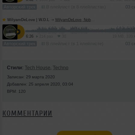
Авторский трек
В плейлист (в 8 плейлистах)
03 с
WilyamDeLove | W.D.L
➝
WilyamDeLove, Nobe - Impossible (Original Mix) | BEDROOM Muzik
6:26
214 раз
30
19 MB, 320
Авторский трек
В плейлист (в 1 плейлисте)
03 с
Стили:
Tech House
,
Techno
Записан: 29 марта 2020
Добавлен: 25 апреля 2020, 03:04
BPM: 120
КОММЕНТАРИИ