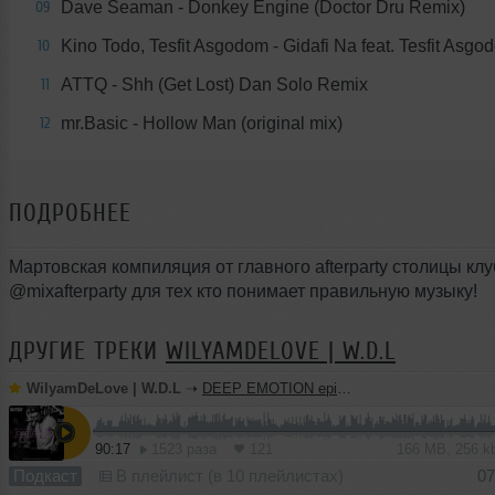
Dave Seaman - Donkey Engine (Doctor Dru Remix)
09
Kino Todo, Tesfit Asgodom - Gidafi Na feat. Tesfit Asgo
10
ATTQ - Shh (Get Lost) Dan Solo Remix
11
mr.Basic - Hollow Man (original mix)
12
ПОДРОБНЕЕ
Мартовская компиляция от главного afterparty столицы кл
@mixafterparty для тех кто понимает правильную музыку!
ДРУГИЕ ТРЕКИ
WILYAMDELOVE | W.D.L
WilyamDeLove | W.D.L
➝
DEEP EMOTION episode #4
90:17
1523 раза
121
166 MB, 256 
Подкаст
В плейлист (в 10 плейлистах)
07