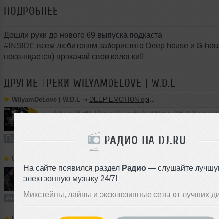
ПОДРОБНЕЕ
Дошли руки до нового 69 выпуска подкаста
#INSIDE
всем любителям забористого Deep house и G-hou
посвящается) прокачай свои колонки!!
ДРУГИЕ ТРЕКИ
WILYAMDELOVE | W.D.L
WilyamDeLove | W.D.L
➝
DEEP EMOTION episode #4
90:17
1520 раз
121
166 MB, 256 
РАДИО НА DJ.RU
Подкаст
В плейлист (в 10 плейлистах)
07
WilyamDeLove | W.D.L
➝
Adamantine (Original mix) | Hey Location!
На сайте появился раздел
Радио
— слушайте лучшу
электронную музыку 24/7!
8:08
1091 раз
111
21 MB, 320 
Микстейпы, лайвы и эксклюзивные сеты от лучших д
Авторский трек
В плейлист (в 7 плейлистах)
18 
WilyamDeLove | W.D.L
➝
DarkSide (Original mix) | Hey Location!