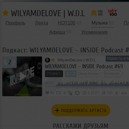
WILYAMDELOVE | W.D.L
Профиль
Лента
HOT100
65
Музыка
82
П
Афиша
50
Упоминания
Подкаст: WILYAMDELOVE - INSIDE Podcast 
ПОДКАСТЫ И Р
WilyamDeLove | W.D.L
2
WILYAMDELOVE - INSIDE Podcast #69
Подкаст
2
Deep House
G-House
00:00
</>
84
1:12:07
740
ПОДДЕРЖАТЬ АРТИСТА
РАССКАЖИ ДРУЗЬЯМ