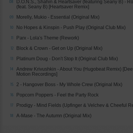
D.O.N.S., Shahin & Heartsaver (featuring Seany B) - Ro
08
(feat. Seany B) [Heartsaver Remix]
Morelly, Mukio - Essential (Original Mix)
09
No Hopes & Kinspin - Push Play (Original Club Mix)
10
Parx - Lola's Theme (Rework)
11
Block & Crown - Get on Up (Original Mix)
12
Platinum Doug - Don't Stop It (Original Club Mix)
13
Andrew Krivushkin - About You (Hugobeat Remix) [Dee
14
Motion Recordings]
2 - Hangover Boss - My Whole Crew (Original Mix)
15
Popcorn Poppers - Feel the Party Rock
16
Prodigy - Mind Fields (Upfinger & Velchev & Cheeful R
17
A-Mase - The Autumn (Original Mix)
18