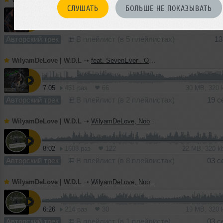
СЛУШАТЬ
БОЛЬШЕ НЕ ПОКАЗЫВАТЬ
7:50
1130 раз
88
20 MB, 320 
Авторский трек
В плейлист (в 5 плейлистах)
13
WilyamDeLove | W.D.L
➝
feat. SevenEver - One More Time (Original Mix) | Deep Strips
7:05
451 раз
66
30 MB, 320
Авторский трек
В плейлист (в 2 плейлистах)
19 с
WilyamDeLove | W.D.L
➝
WilyamDeLove, Nobe - Mercury (Original Mix) | BEDROOM Muzik
8:02
1608 раз
122
22 MB, 320 
Авторский трек
В плейлист (в 8 плейлистах)
03 с
WilyamDeLove | W.D.L
➝
WilyamDeLove, Nobe - Impossible (Original Mix) | BEDROOM Muzik
6:26
214 раз
30
19 MB, 320
Авторский трек
В плейлист (в 1 плейлисте)
03 с