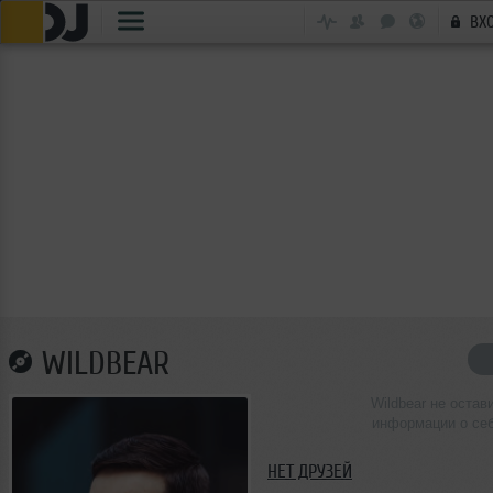
ВХ
WILDBEAR
Wildbear не остав
информации о се
НЕТ ДРУЗЕЙ