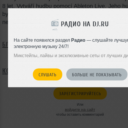
8 let. Vytváří hudbu pomocí Ableton Live. Jeho h
byli slyšet v mnoha rádiích - Kiss Jižní Čechy, S
nebo MAXX Rádio.
РАДИО НА DJ.RU
На сайте появился раздел
Радио
— слушайте лучшу
БЛОГ
электронную музыку 24/7!
Микстейпы, лайвы и эксклюзивные сеты от лучших д
Нет записей в блоге
КОММЕНТАРИИ
СЛУШАТЬ
БОЛЬШЕ НЕ ПОКАЗЫВАТЬ
ЗАРЕГИСТРИРУЙТЕСЬ
Или
войдите на сайт
чтобы оставить комментарий